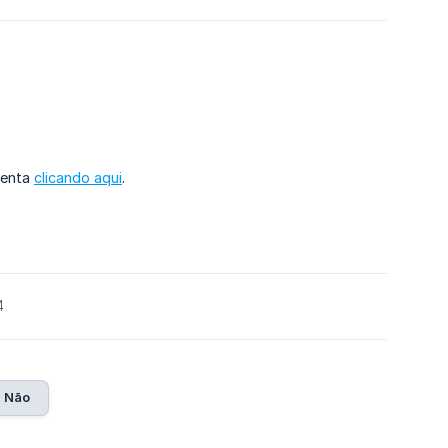
menta
clicando aqui
.
4
Não