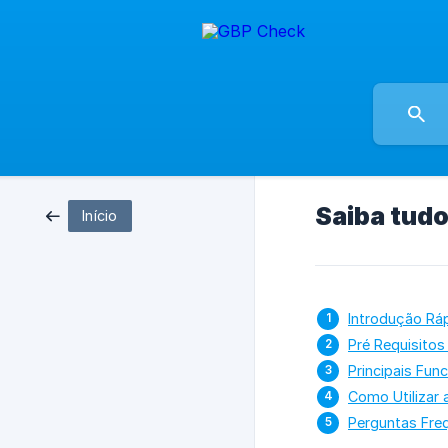
Saiba tudo
Início
Introdução Rá
Pré Requisitos
Principais Fun
Como Utilizar 
Perguntas Fre