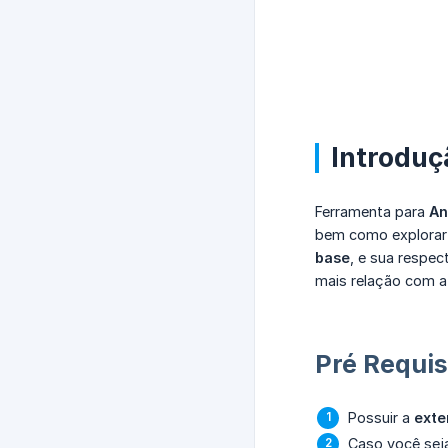
Introduç
Ferramenta para
An
bem como explorar a
base
, e sua respe
mais relação com a
Pré Requis
Possuir a
exte
Caso você sej