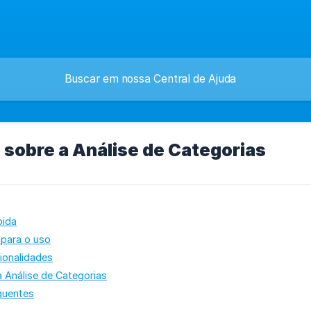
 sobre a Análise de Categorias
pida
 para o uso
cionalidades
a Análise de Categorias
quentes