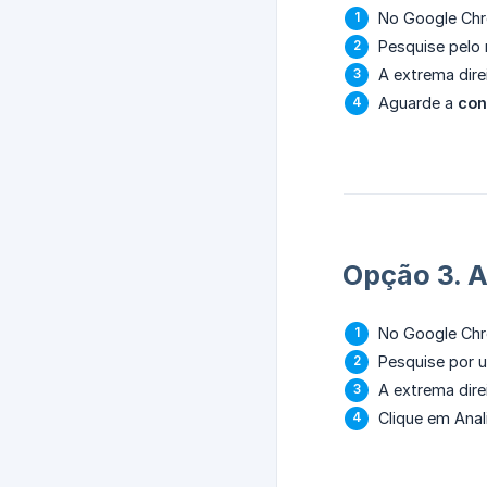
No Google Ch
Pesquise pelo 
A extrema dire
Aguarde a
con
Opção 3. A
No Google Ch
Pesquise por
A extrema dire
Clique em Anal