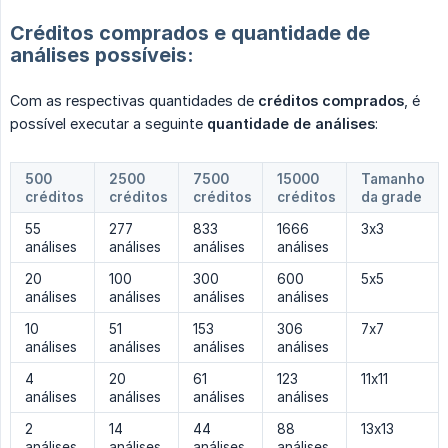
Créditos comprados e quantidade de
análises possíveis:
Com as respectivas quantidades de
créditos comprados
, é
possível executar a seguinte
quantidade de análises
:
500
2500
7500
15000
Tamanho
créditos
créditos
créditos
créditos
da grade
55
277
833
1666
3x3
análises
análises
análises
análises
20
100
300
600
5x5
análises
análises
análises
análises
10
51
153
306
7x7
análises
análises
análises
análises
4
20
61
123
11x11
análises
análises
análises
análises
2
14
44
88
13x13
análises
análises
análises
análises