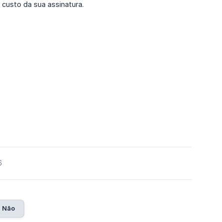
o custo da sua assinatura.
6
Não