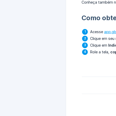
Conheça também 
Como obter
Acesse
app.g
Clique em seu
Clique em
Ind
Role a tela,
co