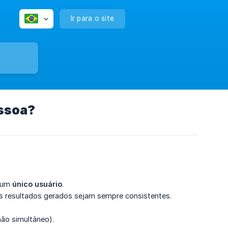
Ir para o site
ssoa?
a um
único usuário
.
s resultados gerados sejam sempre consistentes.
não simultâneo).