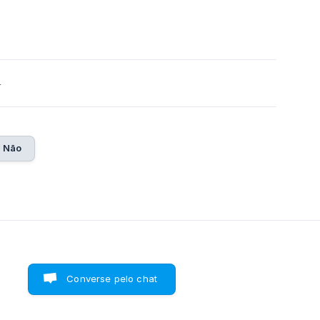
4
Não
Converse pelo chat