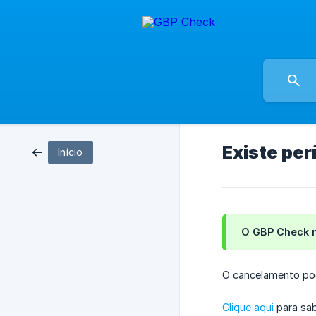
Existe per
Início
O GBP Check n
O cancelamento po
Clique aqui
para sab